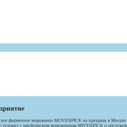
оприятие
рское фирменное мороженое MOVENPICK на праздник в Москве. 
ретро тележку с швейцарским мороженным MIVENPICK и обслужи