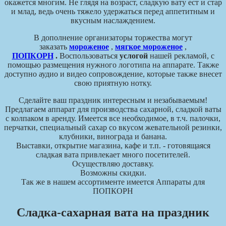
окажется многим. Не глядя на возраст, сладкую вату ест и стар
и млад, ведь очень тяжело удержаться перед аппетитным и
вкусным наслаждением.
В дополнение организаторы торжества могут
заказать
мороженое
,
мягкое мороженое
,
ПОПКОРН
.
Воспользоваться
услогой
нашей рекламой, с
помощью размещения нужного логотипа на аппарате. Также
доступно аудио и видео сопровождение, которые также внесет
свою приятную нотку.
Сделайте ваш праздник интересным и незабываемым!
Предлагаем аппарат для производства сахарной, сладкой ваты
с колпаком в аренду. Имеется все необходимое, в т.ч. палочки,
перчатки, специальный сахар со вкусом жевательной резинки,
клубники, винограда и банана.
Выставки, открытие магазина, кафе и т.п. - готовящаяся
сладкая вата привлекает много посетителей.
Осуществляю доставку.
Возможны скидки.
Так же в нашем ассортименте имеется Аппараты для
ПОПКОРН
Сладка-сахарная вата на праздник