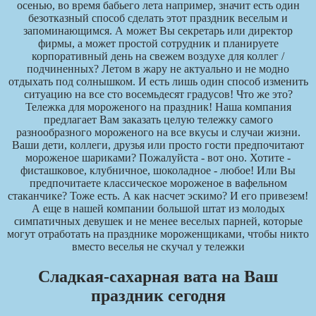
осенью, во время бабьего лета например, значит есть один
безотказный способ сделать этот праздник веселым и
запоминающимся. А может Вы секретарь или директор
фирмы, а может простой сотрудник и планируете
корпоративный день на свежем воздухе для коллег /
подчиненных? Летом в жару не актуально и не модно
отдыхать под солнышком. И есть лишь один способ изменить
ситуацию на все сто восемьдесят градусов! Что же это?
Тележка для мороженого на праздник! Наша компания
предлагает Вам заказать целую тележку самого
разнообразного мороженого на все вкусы и случаи жизни.
Ваши дети, коллеги, друзья или просто гости предпочитают
мороженое шариками? Пожалуйста - вот оно. Хотите -
фисташковое, клубничное, шоколадное - любое! Или Вы
предпочитаете классическое мороженое в вафельном
стаканчике? Тоже есть. А как насчет эскимо? И его привезем!
А еще в нашей компании большой штат из молодых
симпатичных девушек и не менее веселых парней, которые
могут отработать на празднике мороженщиками, чтобы никто
вместо веселья не скучал у тележки
Сладкая-сахарная вата на Ваш
праздник сегодня