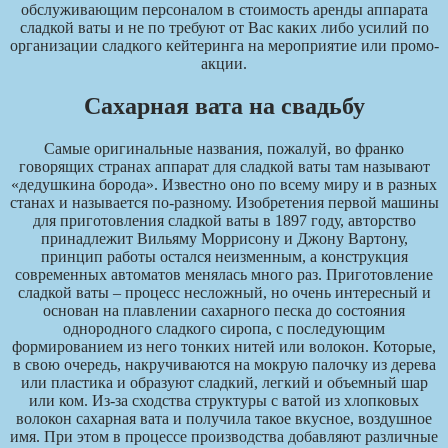
обслуживающим персоналом в стоимость аренды аппарата
сладкой ваты и не по требуют от Вас каких либо усилий по
организации сладкого кейтеринга на мероприятие или промо-
акции.
Сахарная вата на свадьбу
Самые оригинальные названия, пожалуй, во франко
говорящих странах аппарат для сладкой ваты там называют
«дедушкина борода». Известно оно по всему миру и в разных
станах и называется по-разному. Изобретения первой машины
для приготовления сладкой ваты в 1897 году, авторство
принадлежит Вильяму Моррисону и Джону Вартону,
принцип работы остался неизменным, а конструкция
современных автоматов менялась много раз. Приготовление
сладкой ваты – процесс несложный, но очень интересный и
основан на плавлении сахарного песка до состояния
однородного сладкого сиропа, с последующим
формированием из него тонких нитей или волокон. Которые,
в свою очередь, накручиваются на мокрую палочку из дерева
или пластика и образуют сладкий, легкий и объемный шар
или ком. Из-за сходства структуры с ватой из хлопковых
волокон сахарная вата и получила такое вкусное, воздушное
имя. При этом в процессе производства добавляют различные