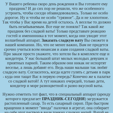
У Вашего ребенка скоро день рождения и Вы готовите ему
праздник? И до сих пор не решили, что же особенного
устроить, чтобы соседи обзавидововались. Только не особо
дорогое. Ну и чтобы не особо "грязное". Да и не хлопотное.
Так чтобы у Вас время на детей осталось. А веселье то должно
быть незабываемым. Все еще не поняли? Так какой же
праздник без сладкой ваты! Только представьте реакцию
гостей и именинника в тот момент, когда они увидят этот
волшебный аппарат.
Заказать сладкую вату
Вы сможете в
нашей компании. Но, что не менее важно, Вам не придется
срочно учиться всем нюансам и азам создания сладкой ваты.
При заказе просто укажите, что хотели бы в комплекте еще и
кондитера. У нас большой штат милых молодых девушек и
приятных парней. Таким образом они никак не испортят
веселье, а лишь добавят его. Ведь наши малыши так любят
сладкую вату. Согласитесь, когда идете гулять с детьми в парк
- куда они тащат Вас в первую очередь? Конечно же к палатке
со сладкой ватой! А тут никаких очередей, только дети,
кондитер и море разноцветной и разно вкусной ваты.
Нужно отметить тот факт, что в специальный аппарат (аренду
которого предлагает
ПРАЗДНИК-СЕГОДНЯ
) загружается
растопленный сахар. То есть сахарный сироп. При быстром
вращении в момент "ввода" палочки в агрегат, она собирает
на себе этот раствор в виде тонких сладких нитей. Ватой ее