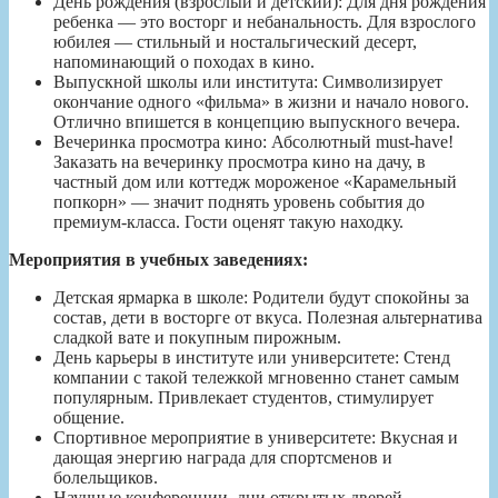
День рождения (взрослый и детский): Для дня рождения
ребенка — это восторг и небанальность. Для взрослого
юбилея — стильный и ностальгический десерт,
напоминающий о походах в кино.
Выпускной школы или института: Символизирует
окончание одного «фильма» в жизни и начало нового.
Отлично впишется в концепцию выпускного вечера.
Вечеринка просмотра кино: Абсолютный must-have!
Заказать на вечеринку просмотра кино на дачу, в
частный дом или коттедж мороженое «Карамельный
попкорн» — значит поднять уровень события до
премиум-класса. Гости оценят такую находку.
Мероприятия в учебных заведениях:
Детская ярмарка в школе: Родители будут спокойны за
состав, дети в восторге от вкуса. Полезная альтернатива
сладкой вате и покупным пирожным.
День карьеры в институте или университете: Стенд
компании с такой тележкой мгновенно станет самым
популярным. Привлекает студентов, стимулирует
общение.
Спортивное мероприятие в университете: Вкусная и
дающая энергию награда для спортсменов и
болельщиков.
Научные конференции, дни открытых дверей.