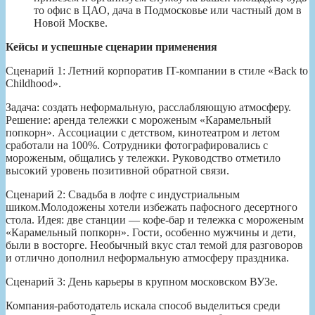
то офис в ЦАО, дача в Подмосковье или частный дом в
Новой Москве.
Кейсы и успешные сценарии применения
Сценарий 1: Летний корпоратив IT-компании в стиле «Back to
Childhood».
Задача: создать неформальную, расслабляющую атмосферу.
Решение: аренда тележки с мороженым «Карамельный
попкорн». Ассоциации с детством, кинотеатром и летом
сработали на 100%. Сотрудники фотографировались с
мороженым, общались у тележки. Руководство отметило
высокий уровень позитивной обратной связи.
Сценарий 2: Свадьба в лофте с индустриальным
шиком.Молодожены хотели избежать пафосного десертного
стола. Идея: две станции — кофе-бар и тележка с мороженым
«Карамельный попкорн». Гости, особенно мужчины и дети,
были в восторге. Необычный вкус стал темой для разговоров
и отлично дополнил неформальную атмосферу праздника.
Сценарий 3: День карьеры в крупном московском ВУЗе.
Компания-работодатель искала способ выделиться среди