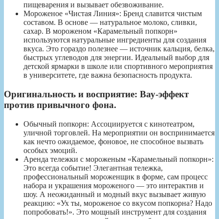
пищеварения и вызывает обезвоживание.
Мороженое «Чистая Линия»: Бренд славится чистым
составом. В основе — натуральное молоко, сливки,
сахар. В мороженом «Карамельный попкорн»
используются натуральные ингредиенты для создания
вкуса. Это гораздо полезнее — источник кальция, белка,
быстрых углеводов для энергии. Идеальный выбор для
детской ярмарки в школе или спортивного мероприятия
в университете, где важна безопасность продукта.
Оригинальность и восприятие: Вау-эффект
против привычного фона.
Обычный попкорн: Ассоциируется с кинотеатром,
уличной торговлей. На мероприятии он воспринимается
как нечто ожидаемое, фоновое, не способное вызвать
особых эмоций.
Аренда тележки с мороженым «Карамельный попкорн»:
Это всегда событие! Элегантная тележка,
профессиональный мороженщик в форме, сам процесс
набора и украшения мороженого — это интерактив и
шоу. А неожиданный и модный вкус вызывает живую
реакцию: «Ух ты, мороженое со вкусом попкорна? Надо
попробовать!». Это мощный инструмент для создания