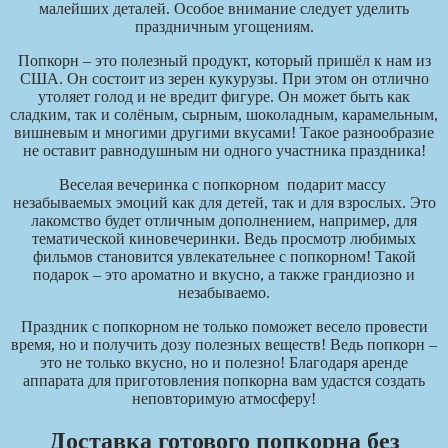
малейших деталей. Особое внимание следует уделить
праздничным угощениям.
Попкорн – это полезный продукт, который пришёл к нам из
США. Он состоит из зерен кукурузы. При этом он отлично
утоляет голод и не вредит фигуре. Он может быть как
сладким, так и солёным, сырным, шоколадным, карамельным,
вишневым и многими другими вкусами! Такое разнообразие
не оставит равнодушным ни одного участника праздника!
Веселая вечеринка с попкорном подарит массу
незабываемых эмоций как для детей, так и для взрослых. Это
лакомство будет отличным дополнением, например, для
тематической киновечеринки. Ведь просмотр любимых
фильмов становится увлекательнее с попкорном! Такой
подарок – это ароматно и вкусно, а также грандиозно и
незабываемо.
Праздник с попкорном не только поможет весело провести
время, но и получить дозу полезных веществ! Ведь попкорн –
это не только вкусно, но и полезно! Благодаря аренде
аппарата для приготовления попкорна вам удастся создать
неповторимую атмосферу!
Доставка готового попкорна без