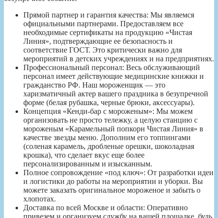
Прямой партнер и гарантия качества: Мы являемся
официальными партнерами. Предоставляем все
необходимые сертификаты на продукцию «Чистая
Линия», подтверждающие ее безопасность и
соответствие ГОСТ. Это критически важно для
мероприятий в детских учреждениях и на предприятиях.
Профессиональный персонал: Весь обслуживающий
персонал имеет действующие медицинские книжки и
гражданство РФ. Наш мороженщик — это
харизматичный актер вашего праздника в безупречной
форме (белая рубашка, черные брюки, аксессуары).
Концепция «Кенди-бар с мороженым»: Мы можем
организовать не просто тележку, а целую станцию с
мороженым «Карамельный попкорн Чистая Линия» в
качестве звезды меню. Дополним его топпингами
(соленая карамель, дробленые орешки, шоколадная
крошка), что сделает вкус еще более
персонализированным и изысканным.
Полное сопровождение «под ключ»: От разработки идеи
и логистики до работы на мероприятии и уборки. Вы
можете заказать оригинальное мороженое и забыть о
хлопотах.
Доставка по всей Москве и области: Оперативно
привезем и организуем службу на вашей площадке, будь