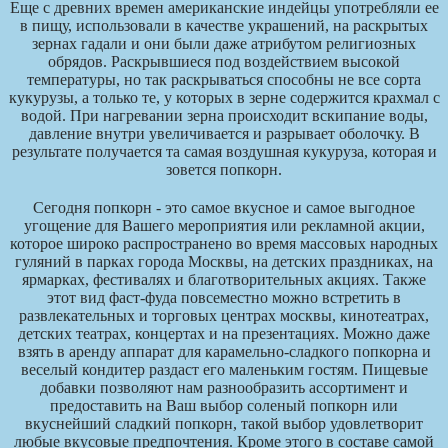
Еще с древних времен американские индейцы употребляли ее
в пищу, использовали в качестве украшений, на раскрытых
зернах гадали и они были даже атрибутом религиозных
обрядов. Раскрывшиеся под воздействием высокой
температуры, но так раскрываться способны не все сорта
кукурузы, а только те, у которых в зерне содержится крахмал с
водой. При нагревании зерна происходит вскипание воды,
давление внутри увеличивается и разрывает оболочку. В
результате получается та самая воздушная кукуруза, которая и
зовется попкорн.
Сегодня попкорн - это самое вкусное и самое выгодное
угощение для Вашего мероприятия или рекламной акции,
которое широко распространено во время массовых народных
гуляний в парках города Москвы, на детских праздниках, на
ярмарках, фестивалях и благотворительных акциях. Также
этот вид фаст-фуда повсеместно можно встретить в
развлекательных и торговых центрах москвы, кинотеатрах,
детских театрах, концертах и на презентациях. Можно даже
взять в аренду аппарат для карамельно-сладкого попкорна и
веселый кондитер раздаст его маленьким гостям. Пищевые
добавки позволяют нам разнообразить ассортимент и
предоставить на Ваш выбор соленый попкорн или
вкуснейший сладкий попкорн, такой выбор удовлетворит
любые вкусовые предпочтения. Кроме этого в составе самой