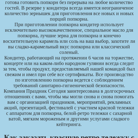
готова готовить попкорн без перерыва на любое количество
гостей. В резерве у кондитера всегда имеется неограниченое
количество зернышек для приготовления все новых и новых
порций попкорна.
При приготовлении попкорна кондитер использует
исключительно высококачественное, специальное масло для
попкорна, лучшие зерна для попкорна и конечно
восхитительную карамель или соль на ваш выбор, захотите ли
вы сладко-карамельный вкус попкорна или классический
соленый.
Кондитер, работающий на протяжении 6 часов на торжестве,
концерте или на каком-либо народном гулянии всегда следит
за тем, чтобы продукт, предоставляемый нашей командой был
свежим и имел при себе все сертификаты. Все производство
по изготовлению попкорна ведется с соблюдением
требований санитарно-гигиенической безопасности.
Компания Праздник Сегодня заинтересована в долгосрочных
отношениях с вами, чтобы мы могли снова и снова помогать
вам с организацией праздников, мероприятий, рекламных
акций, презентаций, фестивалей с участием красной тележки
с аппаратом для попкорна, белой-ретро тележки с сахарной
ватой, мягким мороженым и другими услугами сладкого
кейтеринга.
Как заказать красную ретро тележку с