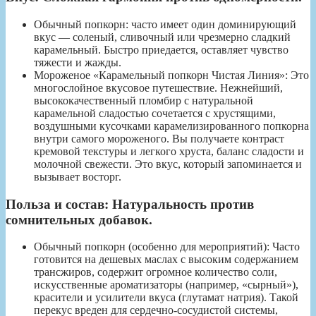
Обычный попкорн: часто имеет один доминирующий
вкус — соленый, сливочный или чрезмерно сладкий
карамельный. Быстро приедается, оставляет чувство
тяжести и жажды.
Мороженое «Карамельный попкорн Чистая Линия»: Это
многослойное вкусовое путешествие. Нежнейший,
высококачественный пломбир с натуральной
карамельной сладостью сочетается с хрустящими,
воздушными кусочками карамелизированного попкорна
внутри самого мороженого. Вы получаете контраст
кремовой текстуры и легкого хруста, баланс сладости и
молочной свежести. Это вкус, который запоминается и
вызывает восторг.
Польза и состав: Натуральность против
сомнительных добавок.
Обычный попкорн (особенно для мероприятий): Часто
готовится на дешевых маслах с высоким содержанием
трансжиров, содержит огромное количество соли,
искусственные ароматизаторы (например, «сырный»),
красители и усилители вкуса (глутамат натрия). Такой
перекус вреден для сердечно-сосудистой системы,