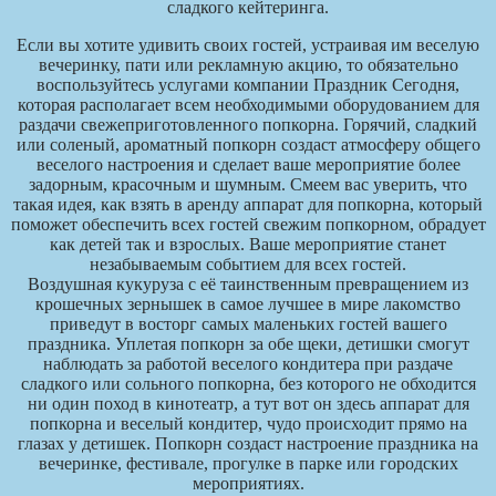
сладкого кейтеринга.
Если вы хотите удивить своих гостей, устраивая им веселую
вечеринку, пати или рекламную акцию, то обязательно
воспользуйтесь услугами компании Праздник Сегодня,
которая располагает всем необходимыми оборудованием для
раздачи свежеприготовленного попкорна. Горячий, сладкий
или соленый, ароматный попкорн создаст атмосферу общего
веселого настроения и сделает ваше мероприятие более
задорным, красочным и шумным. Смеем вас уверить, что
такая идея, как взять в аренду аппарат для попкорна, который
поможет обеспечить всех гостей свежим попкорном, обрадует
как детей так и взрослых. Ваше мероприятие станет
незабываемым событием для всех гостей.
Воздушная кукуруза с её таинственным превращением из
крошечных зернышек в самое лучшее в мире лакомство
приведут в восторг самых маленьких гостей вашего
праздника. Уплетая попкорн за обе щеки, детишки смогут
наблюдать за работой веселого кондитера при раздаче
сладкого или сольного попкорна, без которого не обходится
ни один поход в кинотеатр, а тут вот он здесь аппарат для
попкорна и веселый кондитер, чудо происходит прямо на
глазах у детишек. Попкорн создаст настроение праздника на
вечеринке, фестивале, прогулке в парке или городских
мероприятиях.