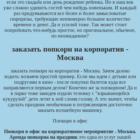
если это свадьба или день рождение ребенка. Но в наш век
уже сложно удивить гостей чем нибудь новеньким. И каждый
раз придумываются все более и более замысловатые
сюрпризы, требующие неимоверно большое количество
времени и денег. Да и усилий тоже. Так может стоит
попробовать что-нибудь простое, но оригинальное, обычное,
но неожиданное?
заказать попкорн на корпоратив -
Москва
заказать попкорн на корпоратив - Москва. Зачем далеко
ходить: возьмем простой пример. Если мы идем с детьми или
подругами в кино - после покупки билетов куда все
направляются первым делом? Конечно же за попкорном! Да и
в парке тоже завидев издали тележку с "взрывающейся
кукурузой" дети летят к ней сломя голову. А это значит, чтобы
сделать праздник необычным и потрясающим достаточно
заказать волшебную машинку.
Попкорн в офис
Попкорн в офис на корпоративное мероприятие - Москва.
Аренда попкорна на праздник
это одна из услуг нашей