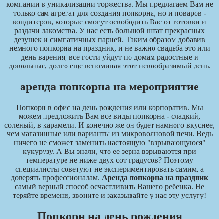
компании в уникализации торжества. Мы предлагаем Вам не
только сам агрегат для создания попкорна, но и поваров -
кондитеров, которые смогут освободить Вас от готовки и
раздачи лакомства. У нас есть большой штат прекрасных
девушек и симпатичных парней. Таким образом добавив
немного попкорна на праздник, и не важно свадьба это или
день варения, все гости уйдут по домам радостные и
довольные, долго еще вспоминая этот невообразимый день.
аренда попкорна на мероприятие
Попкорн в офис на день рождения или корпоратив. Мы
можем предложить Вам все виды попкорна - сладкий,
соленый, в карамели. И конечно же он будет намного вкуснее,
чем магазинные или варианты из микроволновой печи. Ведь
ничего не сможет заменить настоящую "взрывающуюся"
кукурузу. А Вы знали, что ее зерна взрываются при
температуре не ниже двух сот градусов? Поэтому
специалисты советуют не экспериментировать самим, а
доверять профессионалам.
Аренда попкорна на праздник
самый верный способ осчастливить Вашего ребенка. Не
теряйте времени, звоните и заказывайте у нас эту услугу!
Попкорн на день рождения